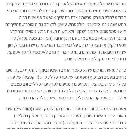
רוב המכריע של המקרים חסימה של עורק כלילי נוצרת בשל מחלה הקרויה
טרשת עורקים. מחלה זו פוגעת בדופן העורק וגורמת להווצרות רובד טרשתי
הבולט לחלל העורק. טרשת נוצרת בתהליך איטי על פני שנים רבות
בהשפעת גורמי סיכון כמו כולסטרול, עישון, לחץ דם גבוה וסוכרת. תהליך זה
הוא אסמפטומטי כלומר "שקט" ולא חשים בו. אם ברגע מסויים נוצר קרע
ברובד הטרשתי-דם בא במגע עם תוכן הרובד (המורכב מכולסטרול, סידן
ותאי דלקת) אז נוצר קריש דם על גבי הרובד הטרשתי. קריש הדם גדל, ותוך
שניות חוסם את זרימת הדם בעורק. דבר זה גורם לאסכמיה (חוסר אספקת
דם) לתאים המקבלים דם מאותו עורק.
פרט לטרשת עורקים שהיא כאמור הגורם השכיח ביותר להתקף לב, גורמים
נדירים נוספים הם: כווץ (ספאזם) של עורק כלילי, קרע (דיקסציה) של עורק
כלילי, שימוש בקוקאין, תסחיפים המגיעים לעורקים הכליליים וגם מצבים
הגורמים לעליה בצריכת החמצן של הלב (כמו זיהום קשה או סטרס ניתוחי)
או לירידה באספקת החמצן ללב כמו במצב שוק בו לחץ הדם צונח.
אסכמיה שנמשכת יותר ממספר דקות גורמת לנמק=אוטם (מוות) של תאים
באותו איזור. כאשר העורק המעורב הוא עורק כלילי (המספק דם ללב)
מדובר באוטם שריר הלב – התקף לב. (תהליך דומה הקורה בעורק במוח