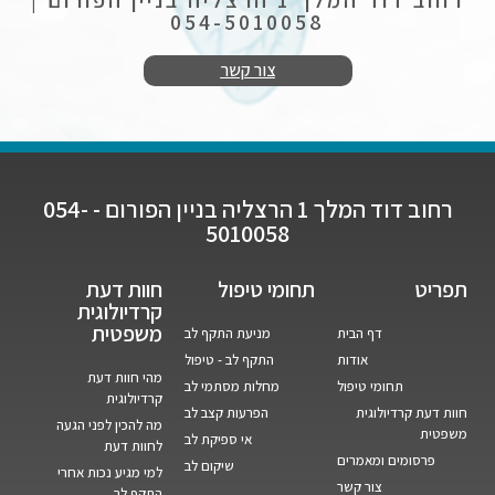
054-5010058
צור קשר
רחוב דוד המלך 1 הרצליה בניין הפורום - 054-
5010058
תפריט
תחומי טיפול
חוות דעת
קרדיולוגית
משפטית
דף הבית
מניעת התקף לב
אודות
התקף לב - טיפול
מהי חוות דעת
תחומי טיפול
מחלות מסתמי לב
קרדיולוגית
חוות דעת קרדיולוגית
הפרעות קצב לב
מה להכין לפני הגעה
משפטית
אי ספיקת לב
לחוות דעת
פרסומים ומאמרים
שיקום לב
למי מגיע נכות אחרי
צור קשר
התקף לב