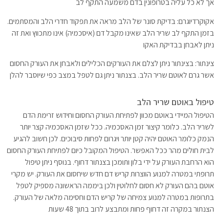
אך לא כל עליה בטרופונין בדם משמעה התקף לב
אקוקרדיוגרם: בדיקת סונר של הלב מראה את תפקוד חדרי הלב והמסתמים.
בזמן התקף לב שריר הלב שאינו מקבל דם (איסכמיה) אינו מתכווץ ואת זה
ניתן לאבחן בבדיקת האקו
צינתור: בצינתור ניתן לצלם את העורקים הכלילים ולאבחן את העורק החסום
אשר גרם לאוטם שריר הלב. בצנתור ניתן גם לטפל במצב כפי שיוסבר להלן
טיפול באוטם שריר הלב
הטיפול המיידי באוטם מכוון לפתיחת העורק החסום וחידוש זרימת הדם
לשריר הלב. כלומר קיצור זמן האסכמיה. ככל שזמן האסכמיה קצר יותר
הנמק כלומר האוטם יהיה קטן יותר ויגרום לפחות סיבוכים. לכן חשוב להגיע
לבית חולים מהר ככל האפשר. הטיפול המקובל כיום לפתיחת העורק החסום
הוא הרחבת העורק על ידי בלון ותומכן בצנתור דחוף. בנוסף ניתן טיפול
תרופתי במטרה למנוע הווצרות קריש דם חדש שיחסום את העורק. יש מקרי
אוטם בהם העורק לא חסום לחלוטין ולכן ביממה הראשונה מספיק לטפל
בתרופות במטרה למנוע צמיחה של קריש הדם וחסימה מלאה של העורק.
הצנתור במקרה זה דחוף פחות ומתבצע לרוב בתוך 48 שעות