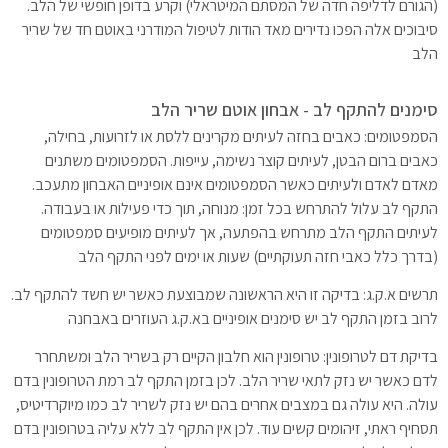
(הגורם לדליפה חדה של המסתם המיטראלי) וקרע בדופן חופשי של הלב.
סיבוכים אלה הפכו נדירים מאד הודות לטיפול המודרני באוטם חד של שריר
הלב
סימנים להתקף לב - אבחון אוטם שריר הלב
הסמפטומים: כאבים בחזה לעיתים מקרינים ללסת או לזרועות, בחילה,
כאבים ברום הבטן, לעיתים קוצר נשימה, עייפות. הסמפטומים משתנים
מאדם לאדם ולעיתים כאשר הסמפטומים אינם אופיניים האבחון מתעכב.
התקף לב עלול להתרחש בכל זמן: מנוחה, תוך כדי פעילות או בעבודה.
לעיתים התקף הלב מתרחש בהפתעה, אך לעיתים מופיעים סמפטומים
(בדרך כלל כאבי חזה תעוקתיים) שעות או ימים לפני התקף הלב
תרשים א.ק.ג: בדיקה זו היא הראשונה שמבוצעת כאשר יש חשד להתקף לב.
לרוב בזמן התקף לב יש סימנים אופיניים בא.ק.ג העוזרים באבחנה
בדיקת דם לטרופונין: טרופונין הוא חלבון הקיים רק בשריר הלב ומשתחרר
לדם כאשר יש נזק לתאי שריר הלב. לכן בזמן התקף לב רמת הטרופונין בדם
עולה. היא עולה גם במצבים אחרים בהם יש נזק לשריר לב כמו מיוקרדיטיס,
תסחיף ראתי, זיהומים קשים עוד. לכן אין התקף לב ללא עליה בטרופונין בדם