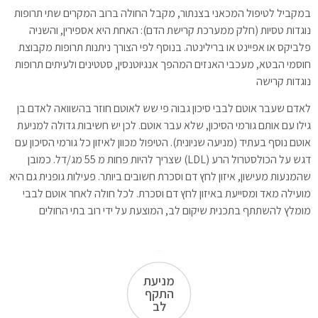
במקביל לטיפול המכאני בצנתור, מקבל החולה ברוב המקרים שתי תרופות
נוגדות טסיות (חלק ממערכת קרישת הדם): האחת היא אספירין, והשניה
פלביקס או אפיינט או ברילינטה. בנוסף לפי הצורך ניתנות תרופות מקבוצת
חוסמי הבטא, מעכבי האנזים המהפך אנגיוטנסין, סטטינים ולעיתים תרופות
נוגדות קרישה
לאדם שעבר אוטם לבבי סיכון גבוה פי שש לאוטם חוזר בהשוואה לאדם בן
גילו עם אותם גורמי הסיכון, שלא עבר אוטם. לכן יש חשיבות גדולה למניעת
אוטם נוסף בעתיד (מניעה שניונית). הטיפול מכוון לאיזון כל גורמי הסיכון עם
דגש על הכולסטרול הרע (LDL) שצריך להיות פחות מ 55 מג/דל. כמובן
שהמנעות מעישון, איזון לחץ דם וסכרת חשובים ביותר. פעילות גופנית גם היא
מועילה מאד ומסייעת באיזון לחץ דם וסכרת. לכל חולה לאחר אוטם לבבי
מומלץ להשתתף בתכנית שיקום לב, המוצעת על ידי רוב בתי החולים
מניעת
התקף
לב