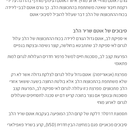
גורם לאוטם מוחי= ארוע מוחי). איזור האוטם הנימקי מוחלף בהדרגה על ידי
רקמת חיבור שאינה משתתפת בהתכווצות הלב. כך גורם אוטם לבבי לירידה
בכוח ההתכווצות של הלב דבר שעלול להוביל לסיבוכי אוטם
סיבוכים של אוטם שריר הלב
אי ספיקת לב, אוטם גדול הגורם לירידה בכוח ההתכווצות של הלב עלול
לגרום לאי ספיקת לב שתתבטא בחולשה, קוצר נשימה ובצקות בגפיים
הפרעות קצב לב, מסכנות חיים למשל פרפור חדרים העלולות לגרום למות
פתאומי
מפרצת (אנאוריזמה): אוטם גדול עלול לגרום לצלקת גדולה אשר לא רק
שלא משתתפת בהתכווצות הלב אלא בולטת החוצה בשעה ששאר אזורי
הלב מתכווצים. מפרצת כזו עלולה לגרום לאי ספיקת לב, הפרעות קצב
מסוכנות ובנוסף אם נוצר בתוכה קריש דם יש סכנה לתסחיפים שעלולים
לגרום לארוע מוחי
תסמונת דרסלר: דלקת של קרום הלב המופיעה בעקבות אוטם שריר הלב
סיבוכים מכאניים: פגם במחיצה הבין חדרית (VSD), קרע בשריר פאפילארי